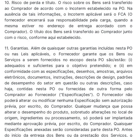
10. Risco de perda e título. O risco sobre os Bens será transferido
ao Comprador de acordo com o Incoterm estabelecido na PO. Na
ausência de tais informações, o Incoterm aplicável será o FCA (O
fornecedor encerrará sua responsabilidade pela carga, quando a
mesma estiver no endereço de entrega acordado com o
Comprador). O título dos Bens será transferido ao Comprador junto
com o risco, conforme aqui estabelecido.
11. Garantias. Além de quaisquer outras garantias incluídas nesta PO
ou nas Leis aplicáveis, o Fornecedor garante que os Bens ou
Serviços a serem fornecidos no escopo desta PO são/estão: (i)
adequados e suficientes para o objetivo pretendido; e (ii) em
conformidade com as especificações, desenhos, amostras, arquivos
eletrônicos, documentos, instruções, descrições de design, padrões
de desempenho do setor em questão ou outras descrições, caso
haja, contidas nesta PO ou fornecidas de outra forma pelo
Comprador ao Fornecedor (“Especificações”). O Fornecedor não
poderá alterar ou modificar nenhuma Especificação sem autorização
prévia, por escrito, do Comprador. Qualquer mudança que possa
alterar o desempenho do produto, sobretudo alterações no local de
origem, ingredientes ou processamento, só poderá ser implantada
mediante aprovação prévia, por escrito, do Comprador. Quaisquer
Especificações anexadas serão consideradas parte desta PO. Antes
do início da entrega dos Bens ou da prestação dos Serviços, o