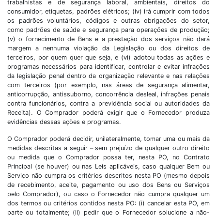
trabalhistas e de segurança laboral, ambientais, direitos do
consumidor, etiquetas, padrões elétricos; (iv) irá cumprir com todos
os padrões voluntários, códigos e outras obrigações do setor,
como padrões de saúde e segurança para operações de produção;
(v) o fornecimento de Bens e a prestação dos serviços não dará
margem a nenhuma violação da Legislação ou dos direitos de
terceiros, por quem quer que seja, e (vi) adotou todas as ações e
programas necessários para identificar, controlar e evitar infrações
da legislação penal dentro da organização relevante e nas relações
com terceiros (por exemplo, nas áreas de segurança alimentar,
anticorrupção, antissuborno, concorrência desleal, infrações penais
contra funcionários, contra a previdência social ou autoridades da
Receita). O Comprador poderá exigir que o Fornecedor produza
evidências dessas ações e programas.
O Comprador poderá decidir, unilateralmente, tomar uma ou mais da
medidas descritas a seguir – sem prejuízo de qualquer outro direito
ou medida que o Comprador possa ter, nesta PO, no Contrato
Principal (se houver) ou nas Leis aplicáveis, caso qualquer Bem ou
Serviço não cumpra os critérios descritos nesta PO (mesmo depois
de recebimento, aceite, pagamento ou uso dos Bens ou Serviços
pelo Comprador), ou caso o Fornecedor não cumpra qualquer um
dos termos ou critérios contidos nesta PO: (i) cancelar esta PO, em
parte ou totalmente; (ii) pedir que o Fornecedor solucione a não-