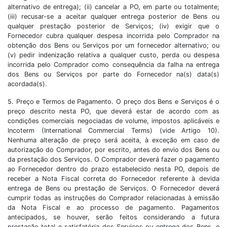
alternativo de entrega); (ii) cancelar a PO, em parte ou totalmente;
(iii) recusar-se a aceitar qualquer entrega posterior de Bens ou
qualquer prestação posterior de Serviços; (iv) exigir que o
Fornecedor cubra qualquer despesa incorrida pelo Comprador na
obtenção dos Bens ou Serviços por um fornecedor alternativo; ou
(v) pedir indenização relativa a qualquer custo, perda ou despesa
incorrida pelo Comprador como consequência da falha na entrega
dos Bens ou Serviços por parte do Fornecedor na(s) data(s)
acordada(s).
5. Preço e Termos de Pagamento. O preço dos Bens e Serviços é o
preço descrito nesta PO, que deverá estar de acordo com as
condições comerciais negociadas de volume, impostos aplicáveis e
Incoterm (International Commercial Terms) (vide Artigo 10).
Nenhuma alteração de preço será aceita, à exceção em caso de
autorização do Comprador, por escrito, antes do envio dos Bens ou
da prestação dos Serviços. O Comprador deverá fazer o pagamento
ao Fornecedor dentro do prazo estabelecido nesta PO, depois de
receber a Nota Fiscal correta do Fornecedor referente à devida
entrega de Bens ou prestação de Serviços. O Fornecedor deverá
cumprir todas as instruções do Comprador relacionadas à emissão
da Nota Fiscal e ao processo de pagamento. Pagamentos
antecipados, se houver, serão feitos considerando a futura
prestação total e satisfatória dos Serviços ou entrega dos Bens, e