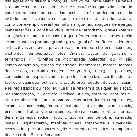
das ações com direito a voto; (ii) “Motivo de Força Maior” se refere
a acontecimentos causados por circunstâncias que vão além do
controle razoável de uma das partes e não poderiam ter sido
evitados ou prevenidos nem com o exercício do devido cuidado,
como por exemplo desastres naturais, guerras, apagões de energia,
manifestações e conflitos civis, atos de terrorismo, greves (outras
situações de tumulto trabalhista que afetem uma das partes e não
sejam causadas por uma grande greve geral não serão consideradas
justificativas aceitáveis para atraso), motins ou rebeliões, incêndios,
enchentes, tempestades, atos Divinos, ações do governo e
terremotos; (iii) “Direitos de Propriedade Intelectual” ou “PI” são
nomes comerciais, marcas registradas, logomarcas, marcas, marcas
de serviço, conjunto-imagem, copyrights, designs, patentes,
conhecimento especializado, segredos comerciais, certificados de
fábrica e quaisquer outros direitos de propriedade intelectual, sejam
eles registrados ou não; (iv) “Leis” se referem a qualquer legislação,
regulamentação, lei, decreto, decisão jurídica, estatuto, posturas ou
atos estabelecidos ou aprovados pelas autoridades competentes,
sejam elas nacionais, federais, estaduais, distritais ou municipais,
bem como tratados e convenções internacionais, e (v) os termos
Bens e Serviços incluem todo o tipo de mão de obra, atividade,
material, equipamento, matérias-primas, transporte e supervisão
necessários para a concretização e entrega adequadas e completas
dos referidos Bens e Serviços.