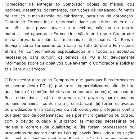
Fornecedor irá entregar ao Comprador cópias do manual, dos
padrões, desenhos, documentos, instruções de instalação, folhetos
de serviço e manutenção do fabricante, para fins de aprovação.
Caberá ao Fornecedor a responsabilidade por todos os erros e
omissões que possa haver em desenhos, cálculos ou outros
materiais entregues pelo Fornecedor, não importa se o Comprador
tenha aprovado ou não tais materiais e informações. Os Bens e
Serviços serão fornecidos com base no fato de que o Fornecedor
afirma ter conhecimentos especializados em todos os aspectos
necessários para cumprir os termos da PO e foi devidamente
informados sobre os objetivos que levaram o Comprador a solicitar
tais Bens ou Serviços.
O Fornecedor garante ao Comprador que quaisquer Bens fornecidos
no escopo desta PO: (i) podem ser comercializados, são de boa
qualidade, não contêm defeitos (patentes ou latentes) e, em caso de
Bens comestíveis, estão íntegros e são próprios para consumo
humano ou animal (conforme a circunstância); (ii) foram cultivados
ou produzidos em instalações ou sob condições protegidas contra
qualquer tipo de contaminação, seja por microrganismos ou outros,
com o devido cuidado e utilizando as medidas necessárias de
higiene e controle de qualidade; e (iii) foram processados ou
produzidos de acordo com as Leis aplicáveis (incluindo a legislação
do local de destino final dos Bens) e não foram adulterados,