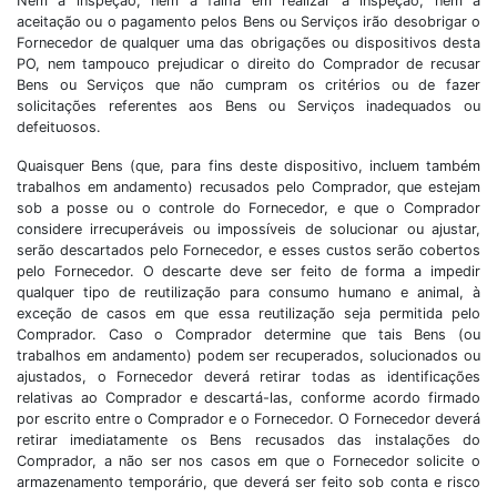
Nem a inspeção, nem a falha em realizar a inspeção, nem a
aceitação ou o pagamento pelos Bens ou Serviços irão desobrigar o
Fornecedor de qualquer uma das obrigações ou dispositivos desta
PO, nem tampouco prejudicar o direito do Comprador de recusar
Bens ou Serviços que não cumpram os critérios ou de fazer
solicitações referentes aos Bens ou Serviços inadequados ou
defeituosos.
Quaisquer Bens (que, para fins deste dispositivo, incluem também
trabalhos em andamento) recusados pelo Comprador, que estejam
sob a posse ou o controle do Fornecedor, e que o Comprador
considere irrecuperáveis ou impossíveis de solucionar ou ajustar,
serão descartados pelo Fornecedor, e esses custos serão cobertos
pelo Fornecedor. O descarte deve ser feito de forma a impedir
qualquer tipo de reutilização para consumo humano e animal, à
exceção de casos em que essa reutilização seja permitida pelo
Comprador. Caso o Comprador determine que tais Bens (ou
trabalhos em andamento) podem ser recuperados, solucionados ou
ajustados, o Fornecedor deverá retirar todas as identificações
relativas ao Comprador e descartá-las, conforme acordo firmado
por escrito entre o Comprador e o Fornecedor. O Fornecedor deverá
retirar imediatamente os Bens recusados das instalações do
Comprador, a não ser nos casos em que o Fornecedor solicite o
armazenamento temporário, que deverá ser feito sob conta e risco