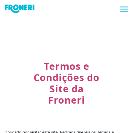
Tog
Termos e
Condições do
Site da
Froneri
Obrigado por visitar este site. Pedimos que leia os Termos e